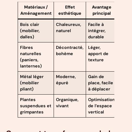
Matériaux /
Effet
Avantage
Aménagement
esthétique
principal
Bois clair
Chaleureux,
Facile à
(mobilier,
naturel
intégrer,
dalles)
durable
Fibres
Décontracté,
Léger,
naturelles
bohème
apport de
(paniers,
texture
lanternes)
Métal léger
Moderne,
Gain de
(mobilier
épuré
place, facile
pliant)
à déplacer
Plantes
Organique,
Optimisation
suspendues et
vivant
de l’espace
grimpantes
vertical