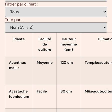
Filtrer par climat :
Trier par :
Plante
Facilité
Hauteur
Climat c
de
moyenne
culture
(cm)
Acanthus
Moyenne
120 cm
Temp&eacute;r
mollis
Agastache
Facile
80 cm
M&eacute;dite
foeniculum