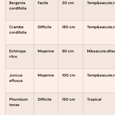
Bergenia
Facile
30 cm
Temp&eacute;r
cordifolia
Crambe
Difficile
180 cm
Temp&eacute;r
cordifolia
Echinops
Moyenne
90 cm
M&eacute;dite
ritro
Juncus
Moyenne
100 cm
Temp&eacute;r
effusus
Phormium
Difficile
150 cm
Tropical
tenax