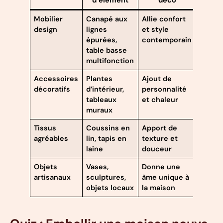
Mobilier
Canapé aux
Allie confort
design
lignes
et style
épurées,
contemporain
table basse
multifonction
Accessoires
Plantes
Ajout de
décoratifs
d’intérieur,
personnalité
tableaux
et chaleur
muraux
Tissus
Coussins en
Apport de
agréables
lin, tapis en
texture et
laine
douceur
Objets
Vases,
Donne une
artisanaux
sculptures,
âme unique à
objets locaux
la maison