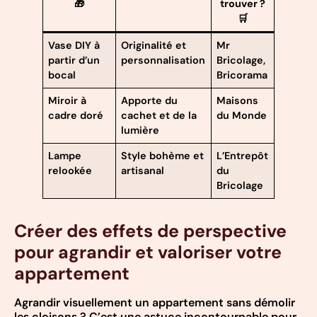
🎁
trouver ?
🛒
Vase DIY à
Originalité et
Mr
partir d’un
personnalisation
Bricolage,
bocal
Bricorama
Miroir à
Apporte du
Maisons
cadre doré
cachet et de la
du Monde
lumière
Lampe
Style bohème et
L’Entrepôt
relookée
artisanal
du
Bricolage
Créer des effets de perspective
pour agrandir et valoriser votre
appartement
Agrandir visuellement un appartement sans démolir
les cloisons ? C’est une astuce incontournable pour