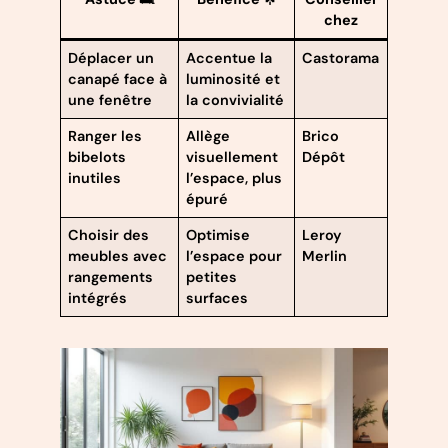
chez
Déplacer un
Accentue la
Castorama
canapé face à
luminosité et
une fenêtre
la convivialité
Ranger les
Allège
Brico
bibelots
visuellement
Dépôt
inutiles
l’espace, plus
épuré
Choisir des
Optimise
Leroy
meubles avec
l’espace pour
Merlin
rangements
petites
intégrés
surfaces