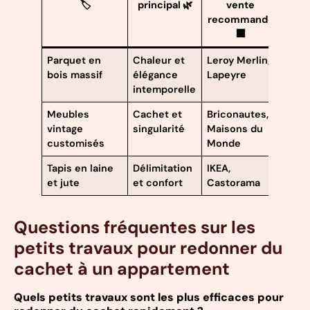
🏷️
principal 🌿
vente
recommandé
🏢
Parquet en
Chaleur et
Leroy Merlin,
bois massif
élégance
Lapeyre
intemporelle
Meubles
Cachet et
Briconautes,
vintage
singularité
Maisons du
customisés
Monde
Tapis en laine
Délimitation
IKEA,
et jute
et confort
Castorama
Questions fréquentes sur les
petits travaux pour redonner du
cachet à un appartement
Quels petits travaux sont les plus efficaces pour