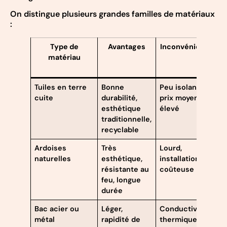
On distingue plusieurs grandes familles de matériaux
:
Type de
Avantages
Inconvénients
D
matériau
m
Tuiles en terre
Bonne
Peu isolantes,
5
cuite
durabilité,
prix moyen à
a
esthétique
élevé
traditionnelle,
recyclable
Ardoises
Très
Lourd,
8
naturelles
esthétique,
installation
et
résistante au
coûteuse
feu, longue
durée
Bac acier ou
Léger,
Conductivité
3
métal
rapidité de
thermique,
a