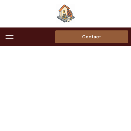
Contact
Rénover une toiture :
points rarement
expliqués