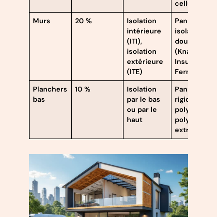
cellulose
Murs
20 %
Isolation
Panneaux
intérieure
isolants,
(ITI),
doublages
isolation
(Knauf
extérieure
Insulation,
(ITE)
Fermacell)
Planchers
10 %
Isolation
Panneaux
bas
par le bas
rigides
ou par le
polyuréthan
haut
polystyrène
extrudé