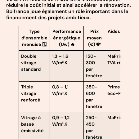
réduire le coût initial et ainsi accélérer la rénovation.
Bpifrance joue également un rôle important dans le
financement des projets ambitieux.
Type
Performance
Prix
Aides possibl
d’ensemble
énergétique
moyen
🏦
menuisé 🪟
(Uw) 🔥
(€) 💸
Double
1,3 – 1,6
150-
MaPrimeRénov
vitrage
W/m².K
300
TVA réduite
standard
par
fenêtre
Triple
0,8 – 1,1
350-
Prime CEE,
vitrage
W/m².K
600
éco-PTZ
renforcé
par
fenêtre
Vitrage à
0,9 – 1,2
250-
MaPrimeRénov
basse
W/m².K
450
émissivité
par
fenêtre