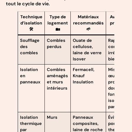
tout le cycle de vie.
Technique
Type de
Matériaux
Avantages
d’isolation
logement
recommandés
principaux
🛠️
🏡
🌱
🔍
Soufflage
Combles
Ouate de
Rapide,
des
perdus
cellulose,
combles
combles
laine de verre
irréguliers
Isover
bien isolés
Isolation
Combles
Fermacell,
Mise en
en
aménagés
Knauf
œuvre
panneaux
et murs
Insulation
propre,
intérieurs
double
fonction
isolant +
parement
Isolation
Murs
Panneaux
Évite les
thermique
composites,
ponts
par
laine de roche
thermiques