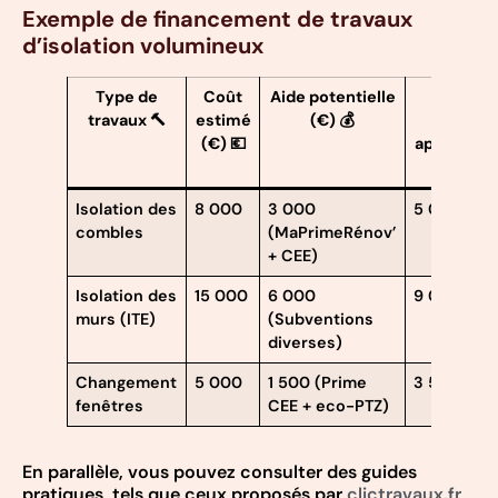
Exemple de financement de travaux
d’isolation volumineux
Type de
Coût
Aide potentielle
Reste à
travaux 🔨
estimé
(€) 💰
charge
(€) 💶
approximat
(€) 📉
Isolation des
8 000
3 000
5 000
combles
(MaPrimeRénov’
+ CEE)
Isolation des
15 000
6 000
9 000
murs (ITE)
(Subventions
diverses)
Changement
5 000
1 500 (Prime
3 500
fenêtres
CEE + eco-PTZ)
En parallèle, vous pouvez consulter des guides
pratiques, tels que ceux proposés par
clictravaux.fr
,