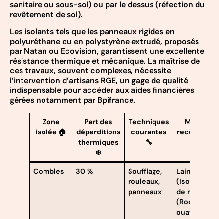
sanitaire ou sous-sol) ou par le dessus (réfection du
revêtement de sol).
Les isolants tels que les panneaux rigides en
polyuréthane ou en polystyrène extrudé, proposés
par Natan ou Ecovision, garantissent une excellente
résistance thermique et mécanique. La maîtrise de
ces travaux, souvent complexes, nécessite
l’intervention d’artisans RGE, un gage de qualité
indispensable pour accéder aux aides financières
gérées notamment par Bpifrance.
Zone
Part des
Techniques
Matériau
isolée 🏠
déperditions
courantes
recommand
thermiques
🔧
🌿
❄️
Combles
30 %
Soufflage,
Laine de ve
rouleaux,
(Isover), lai
panneaux
de roche
(Rockwool),
ouate de