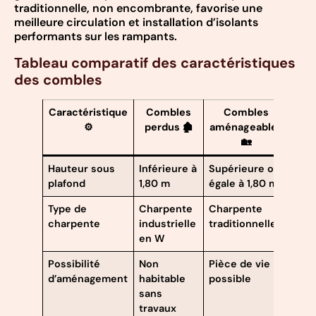
traditionnelle, non encombrante, favorise une
meilleure circulation et installation d’isolants
performants sur les rampants.
Tableau comparatif des caractéristiques
des combles
Caractéristique
Combles
Combles
⚙️
perdus 🏚️
aménageables
🏡
Hauteur sous
Inférieure à
Supérieure ou
plafond
1,80 m
égale à 1,80 m
Type de
Charpente
Charpente
charpente
industrielle
traditionnelle
en W
Possibilité
Non
Pièce de vie
d’aménagement
habitable
possible
sans
travaux