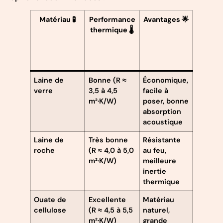
Matériau 🧪
Performance
Avantages 🌟
Prix 
thermique 🌡️
Laine de
Bonne (R ≈
Économique,
Access
verre
3,5 à 4,5
facile à
m²·K/W)
poser, bonne
absorption
acoustique
Laine de
Très bonne
Résistante
Modér
roche
(R ≈ 4,0 à 5,0
au feu,
m²·K/W)
meilleure
inertie
thermique
Ouate de
Excellente
Matériau
Variabl
cellulose
(R ≈ 4,5 à 5,5
naturel,
m²·K/W)
grande