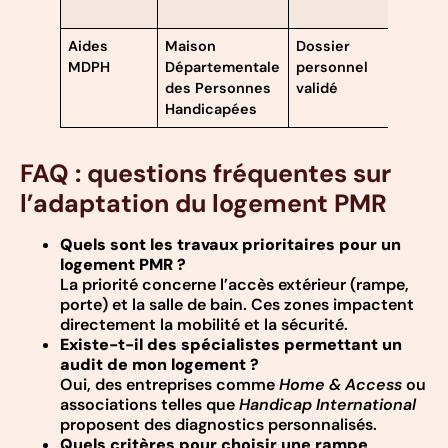
spéci
Aides
Maison
Dossier
Alloc
MDPH
Départementale
personnel
perso
des Personnes
validé
et ai
Handicapées
techn
FAQ : questions fréquentes sur
l’adaptation du logement PMR
Quels sont les travaux prioritaires pour un
logement PMR ?
La priorité concerne l’accès extérieur (rampe,
porte) et la salle de bain. Ces zones impactent
directement la mobilité et la sécurité.
Existe-t-il des spécialistes permettant un
audit de mon logement ?
Oui, des entreprises comme
Home & Access
ou
associations telles que
Handicap International
proposent des diagnostics personnalisés.
Quels critères pour choisir une rampe