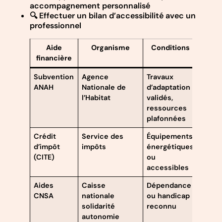
accompagnement personnalisé
🔍 Effectuer un bilan d’accessibilité avec un
professionnel
Aide
Organisme
Conditions
Av
financière
Subvention
Agence
Travaux
Réduc
ANAH
Nationale de
d’adaptation
jusqu
l’Habitat
validés,
coût 
ressources
trava
plafonnées
Crédit
Service des
Équipements
Crédi
d’impôt
impôts
énergétiques
partie
(CITE)
ou
dépe
accessibles
éligib
Aides
Caisse
Dépendance
Souti
CNSA
nationale
ou handicap
comp
solidarité
reconnu
pour
autonomie
équi