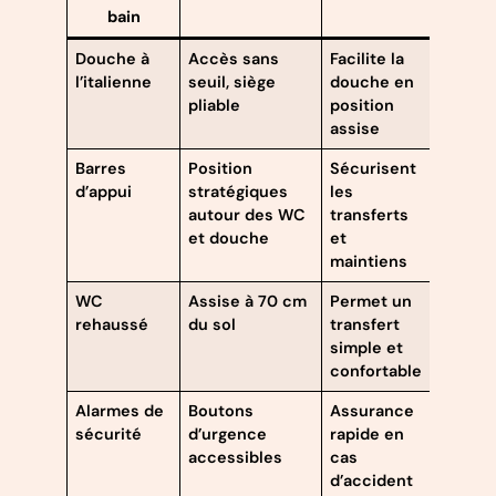
bain
Douche à
Accès sans
Facilite la
l’italienne
seuil, siège
douche en
pliable
position
assise
Barres
Position
Sécurisent
d’appui
stratégiques
les
autour des WC
transferts
et douche
et
maintiens
WC
Assise à 70 cm
Permet un
rehaussé
du sol
transfert
simple et
confortable
Alarmes de
Boutons
Assurance
sécurité
d’urgence
rapide en
accessibles
cas
d’accident