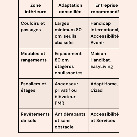
Zone
Adaptation
Entreprise
intérieure
conseillée
recommandée
Couloirs et
Largeur
Handicap
passages
minimum 80
International,
cm, seuils
Accessibilité
abaissés
Avenir
Meubles et
Espacement
Maison
rangements
80 cm,
Handibat,
étagères
EasyLiving
coulissantes
Escaliers et
Ascenseur
Adapt’Home,
étages
privatif ou
Cizad
élévateur
PMR
Revêtements
Antidérapants
Accessibilité
de sols
et sans
et Services
obstacle