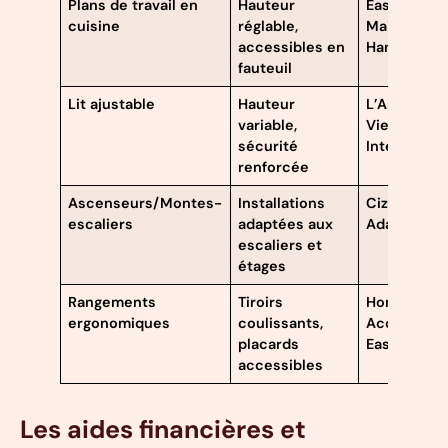
Plans de travail en
Hauteur
EasyLiving,
cuisine
réglable,
Maison
accessibles en
Handibat
fauteuil
Lit ajustable
Hauteur
L’Arbre de
variable,
Vie, Handic
sécurité
Internation
renforcée
Ascenseurs/Montes-
Installations
Cizad,
escaliers
adaptées aux
Adapt’Hom
escaliers et
étages
Rangements
Tiroirs
Home &
ergonomiques
coulissants,
Access,
placards
EasyLiving
accessibles
Les aides financières et