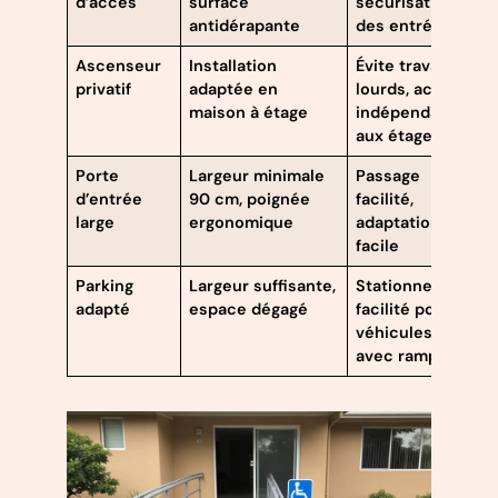
d’accès
surface
sécurisation
antidérapante
des entrées
Ascenseur
Installation
Évite travaux
privatif
adaptée en
lourds, accès
maison à étage
indépendant
aux étages
Porte
Largeur minimale
Passage
d’entrée
90 cm, poignée
facilité,
large
ergonomique
adaptation
facile
Parking
Largeur suffisante,
Stationnement
adapté
espace dégagé
facilité pour
véhicules
avec rampe