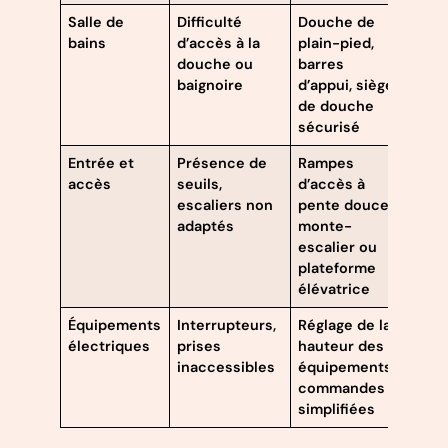
Salle de
Difficulté
Douche de
bains
d’accès à la
plain-pied,
douche ou
barres
baignoire
d’appui, siège
de douche
sécurisé
Entrée et
Présence de
Rampes
accès
seuils,
d’accès à
escaliers non
pente douce,
adaptés
monte-
escalier ou
plateforme
élévatrice
Équipements
Interrupteurs,
Réglage de la
électriques
prises
hauteur des
inaccessibles
équipements,
commandes
simplifiées