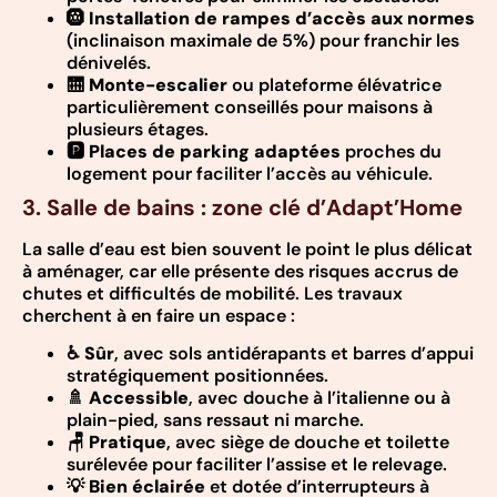
🛞
Installation de rampes d’accès aux normes
(inclinaison maximale de 5%) pour franchir les
dénivelés.
🛗
Monte-escalier
ou plateforme élévatrice
particulièrement conseillés pour maisons à
plusieurs étages.
🅿️
Places de parking adaptées
proches du
logement pour faciliter l’accès au véhicule.
3. Salle de bains : zone clé d’Adapt’Home
La salle d’eau est bien souvent le point le plus délicat
à aménager, car elle présente des risques accrus de
chutes et difficultés de mobilité. Les travaux
cherchent à en faire un espace :
♿
Sûr
, avec sols antidérapants et barres d’appui
stratégiquement positionnées.
🚿
Accessible
, avec douche à l’italienne ou à
plain-pied, sans ressaut ni marche.
🪑
Pratique
, avec siège de douche et toilette
surélevée pour faciliter l’assise et le relevage.
💡
Bien éclairée
et dotée d’interrupteurs à