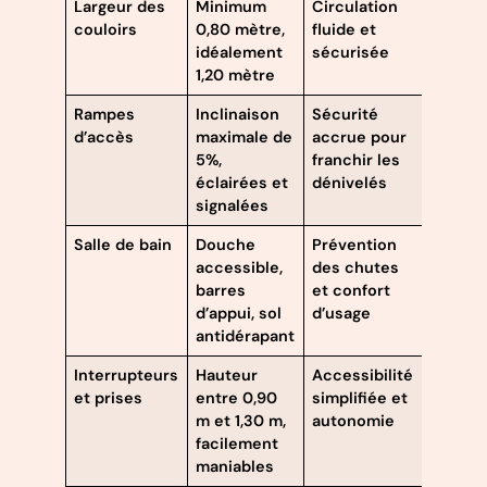
Largeur des
Minimum
Circulation
couloirs
0,80 mètre,
fluide et
idéalement
sécurisée
1,20 mètre
Rampes
Inclinaison
Sécurité
d’accès
maximale de
accrue pour
5%,
franchir les
éclairées et
dénivelés
signalées
Salle de bain
Douche
Prévention
accessible,
des chutes
barres
et confort
d’appui, sol
d’usage
antidérapant
Interrupteurs
Hauteur
Accessibilité
et prises
entre 0,90
simplifiée et
m et 1,30 m,
autonomie
facilement
maniables