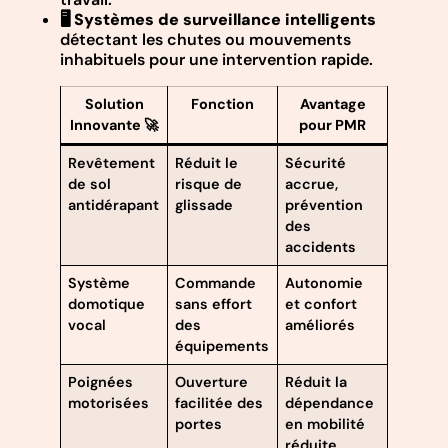
🖥️
Systèmes de surveillance intelligents
détectant les chutes ou mouvements
inhabituels pour une intervention rapide.
Solution
Fonction
Avantage
Innovante 🚀
pour PMR
Revêtement
Réduit le
Sécurité
de sol
risque de
accrue,
antidérapant
glissade
prévention
des
accidents
Système
Commande
Autonomie
domotique
sans effort
et confort
vocal
des
améliorés
équipements
Poignées
Ouverture
Réduit la
motorisées
facilitée des
dépendance
portes
en mobilité
réduite