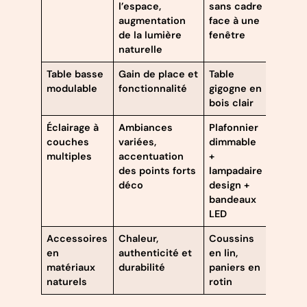
l’espace,
sans cadre
augmentation
face à une
de la lumière
fenêtre
naturelle
Table basse
Gain de place et
Table
modulable
fonctionnalité
gigogne en
bois clair
Éclairage à
Ambiances
Plafonnier
couches
variées,
dimmable
multiples
accentuation
+
des points forts
lampadaire
déco
design +
bandeaux
LED
Accessoires
Chaleur,
Coussins
en
authenticité et
en lin,
matériaux
durabilité
paniers en
naturels
rotin