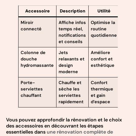
Accessoire
Description
Utilité
Miroir
Affiche infos
Optimise la
connecté
temps réel,
routine
notifications
quotidienne
et conseils
Colonne de
Jets
Améliore
douche
relaxants et
confort et
hydromassante
design
esthétique
moderne
Porte-
Chauffe et
Confort
serviettes
sèche les
thermique
chauffant
serviettes
et gain
rapidement
d’espace
Vous pouvez approfondir la rénovation et le choix
des accessoires en découvrant les étapes
essentielles dans
une rénovation complète de