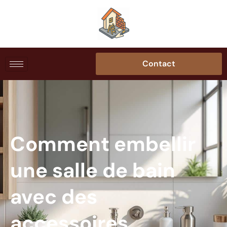
Contact
Comment embellir
une salle de bain
avec des
accessoires