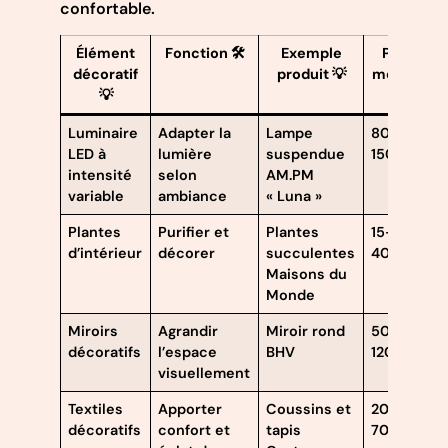
confortable.
Élément
Fonction 🛠️
Exemple
Prix
décoratif
produit 💡
moyen
💡
💶
Luminaire
Adapter la
Lampe
80-
LED à
lumière
suspendue
150€
intensité
selon
AM.PM
variable
ambiance
« Luna »
Plantes
Purifier et
Plantes
15-
d’intérieur
décorer
succulentes
40€
Maisons du
Monde
Miroirs
Agrandir
Miroir rond
50-
décoratifs
l’espace
BHV
120€
visuellement
Textiles
Apporter
Coussins et
20-
décoratifs
confort et
tapis
70€