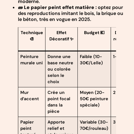
moderne.
🧱
Le papier peint effet matière :
optez pour
des reproductions imitant le bois, la brique ou
le béton, très en vogue en 2025.
Technique
Effet
Budget 💶
Durée de
🎨
Décoratif ✨
réalisatio
⏳
Peinture
Donne une
Faible (10-
1-2 jours
murale uni
base neutre
30€/Lelle)
ou colorée
selon le
choix
Mur
Crée un
Moyen (20-
2 jours
d’accent
point focal
50€ peinture
dans la
spéciale)
pièce
Papier
Apporte
Variable (30-
3-4 jours
peint
relief et
70€/rouleau)