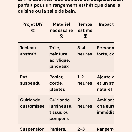
parfait pour un rangement esthétique dans la
cuisine ou la salle de bain.
Projet DIY
Matériel
Temps
Impact déco 💥
🎨
nécessaire
estimé
🛠️
⏳
Tableau
Toile,
3-4
Personnalisatio
abstrait
peinture
heures
forte, colorée
acrylique,
pinceaux
Pot
Panier,
1-2
Ajoute de la vie
suspendu
corde,
heures
et un style
plantes
naturel
Guirlande
Guirlande
2
Ambiance
customisée
lumineuse,
heures
chaleureuse
tissus ou
immédiate
pompons
Suspension
Paniers,
2-3
Rangement styl