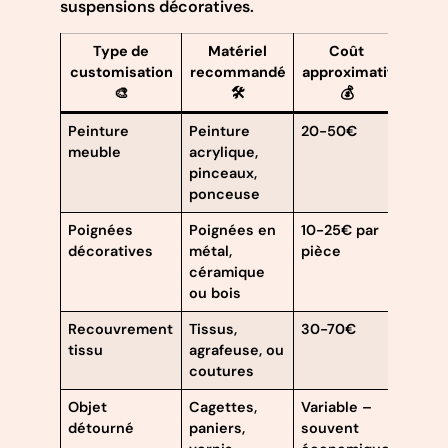
suspensions décoratives.
Type de
Matériel
Coût
Béné
customisation
recommandé
approximatif
🎨
🛠️
💰
Peinture
Peinture
20-50€
Perso
meuble
acrylique,
totale
pinceaux,
écon
ponceuse
Poignées
Poignées en
10-25€ par
Effet
décoratives
métal,
pièce
immé
céramique
ou bois
Recouvrement
Tissus,
30-70€
Nouve
tissu
agrafeuse, ou
un m
coutures
désu
Objet
Cagettes,
Variable –
Créat
détourné
paniers,
souvent
écolo