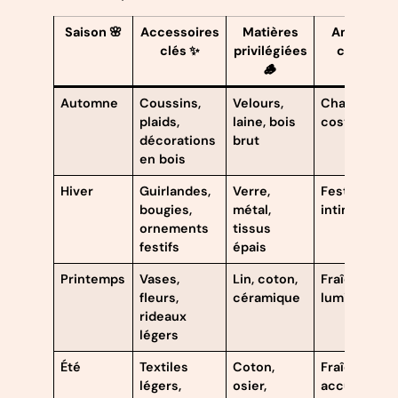
Saison 🌸
Accessoires
Matières
Ambiance
clés ✨
privilégiées
créée 💫
🪵
Automne
Coussins,
Velours,
Chaleureuse
plaids,
laine, bois
cosy
décorations
brut
en bois
Hiver
Guirlandes,
Verre,
Festive,
bougies,
métal,
intimiste
ornements
tissus
festifs
épais
Printemps
Vases,
Lin, coton,
Fraîche et
fleurs,
céramique
lumineuse
rideaux
légers
Été
Textiles
Coton,
Fraîche et
légers,
osier,
accueillant