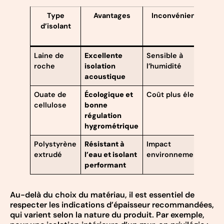
Type
Avantages
Inconvénients
d’isolant
d’
Laine de
Excellente
Sensible à
Pi
roche
isolation
l’humidité
sè
acoustique
Ouate de
Écologique et
Coût plus élevé
Bâ
cellulose
bonne
an
régulation
hygrométrique
Polystyrène
Résistant à
Impact
Zo
extrudé
l’eau et isolant
environnemental
hu
performant
Au-delà du choix du matériau, il est essentiel de
respecter les indications d’épaisseur recommandées,
qui varient selon la nature du produit. Par exemple,