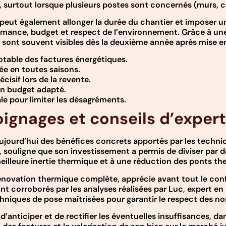
, surtout lorsque plusieurs postes sont concernés (murs, c
 peut également allonger la durée du chantier et imposer u
rmance, budget et respect de l’environnement. Grâce à une
t sont souvent visibles dès la deuxième année après mise 
otable des factures énergétiques.
e en toutes saisons.
écisif lors de la revente.
un budget adapté.
ale pour limiter les désagréments.
ignages et conseils d’expert
aujourd’hui des bénéfices concrets apportés par les techn
, souligne que son investissement a permis de diviser par 
illeure inertie thermique et à une réduction des ponts th
rénovation thermique complète, apprécie avant tout le con
sont corroborés par les analyses réalisées par Luc, expert e
chniques de pose maîtrisées pour garantir le respect des 
’anticiper et de rectifier les éventuelles insuffisances, da