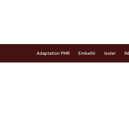
Adaptation PMR
Embellir
Isoler
R
Isolation ther
2025