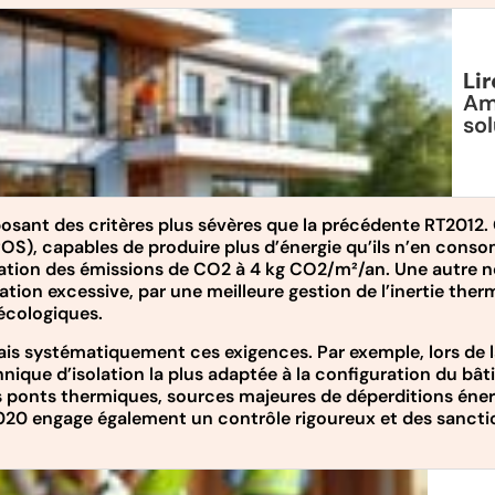
Lir
Amé
sol
sant des critères plus sévères que la précédente RT2012. C
OS), capables de produire plus d’énergie qu’ils n’en cons
tion des émissions de CO2 à 4 kg CO2/m²/an. Une autre no
tion excessive, par une meilleure gestion de l’inertie therm
 écologiques.
is systématiquement ces exigences. Par exemple, lors de la
nique d’isolation la plus adaptée à la configuration du bâti. 
s ponts thermiques, sources majeures de déperditions énerg
RE2020 engage également un contrôle rigoureux et des sancti