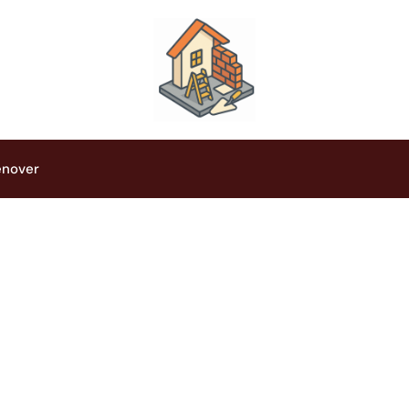
énover
mique : techniques 