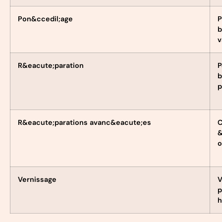
Pon&ccedil;age
P
b
v
R&eacute;paration
P
b
p
R&eacute;parations avanc&eacute;es
C
&
o
Vernissage
V
p
h