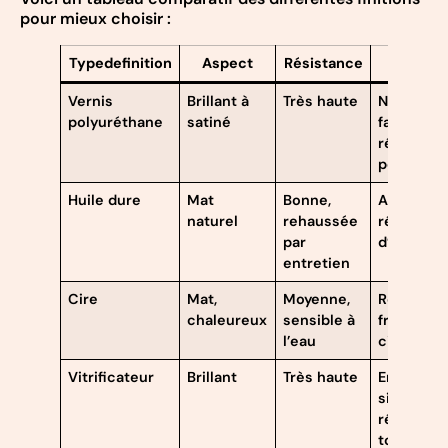
pour mieux choisir :
Typedefinition
Aspect
Résistance
Entreti
Vernis
Brillant à
Très haute
Nettoyag
polyuréthane
satiné
facile,
rénovatio
périodiqu
Huile dure
Mat
Bonne,
Applicati
naturel
rehaussée
régulière
par
d’huile
entretien
Cire
Mat,
Moyenne,
Rénovati
chaleureux
sensible à
fréquente
l’eau
cirage
Vitrificateur
Brillant
Très haute
Entretien
simple,
réapplica
tous les 