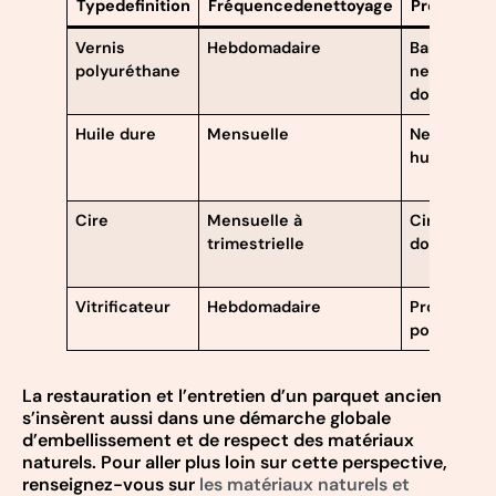
Typedefinition
Fréquencedenettoyage
Produits
Vernis
Hebdomadaire
Balai micro
polyuréthane
nettoyant 
doux
Huile dure
Mensuelle
Nettoyant 
huilé, chif
Cire
Mensuelle à
Cire à parq
trimestrielle
doux
Vitrificateur
Hebdomadaire
Produit sp
pour sols v
La restauration et l’entretien d’un parquet ancien
s’insèrent aussi dans une démarche globale
d’embellissement et de respect des matériaux
naturels. Pour aller plus loin sur cette perspective,
renseignez-vous sur
les matériaux naturels et