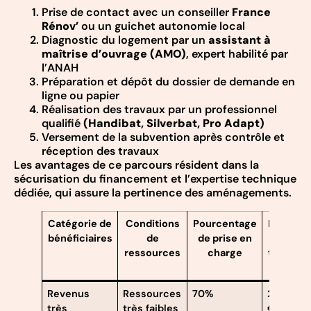
Prise de contact avec un conseiller
France
Rénov’
ou un guichet autonomie local
Diagnostic du logement par un
assistant à
maîtrise d’ouvrage (AMO)
, expert habilité par
l’ANAH
Préparation et dépôt du dossier de demande en
ligne ou papier
Réalisation des travaux par un professionnel
qualifié
(Handibat, Silverbat, Pro Adapt)
Versement de la subvention après contrôle et
réception des travaux
Les avantages de ce parcours résident dans la
sécurisation du financement et l’expertise technique
dédiée, qui assure la pertinence des aménagements.
Catégorie de
Conditions
Pourcentage
Plafond
bénéficiaires
de
de prise en
des
ressources
charge
travaux
(HT)
Revenus
Ressources
70%
22 000
très
très faibles
€