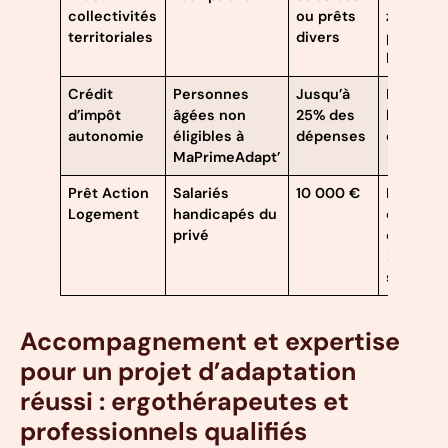
collectivités
ou prêts
zonage e
territoriales
divers
politiqu
locale
Crédit
Personnes
Jusqu’à
Plafond
d’impôt
âgées non
25% des
budgetai
autonomie
éligibles à
dépenses
défini
MaPrimeAdapt’
Prêt Action
Salariés
10 000 €
Propriét
Logement
handicapés du
occupan
privé
entrepri
> 10
salariés
Accompagnement et expertise
pour un projet d’adaptation
réussi : ergothérapeutes et
professionnels qualifiés