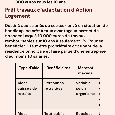
000 euros tous les 10 ans
Prêt travaux d’adaptation d’Action
Logement
Destiné aux salariés du secteur privé en situation de
handicap, ce prêt à taux avantageux permet de
financer jusqu’à 10 000 euros de travaux,
remboursables sur 10 ans à seulement 1%. Pour en
bénéficier, il faut être propriétaire occupant de la
résidence principale et faire partie d’une entreprise
d’au moins 10 salariés.
Type d’aide
Bénéficiaires
Montant
Conditi
maximal
clés
Aides
Personnes
Variable
Être affil
caisses de
retraitées
selon
et parfoi
retraite
organisme
conditio
de
ressour
Aides
Tout public
Subsides
Selon