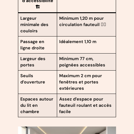
d’accessibilité
🏗️
Largeur
Minimum 1,20 m pour
minimale des
circulation fauteuil 🚶‍♂️
couloirs
Passage en
Idéalement 1,10 m
ligne droite
Largeur des
Minimum 77 cm,
portes
poignées accessibles
Seuils
Maximum 2 cm pour
d’ouverture
fenêtres et portes
extérieures
Espaces autour
Assez d’espace pour
du lit en
fauteuil roulant et accès
chambre
facile