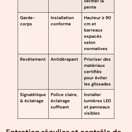
vérifier la
pente
Garde-
Installation
Hauteur ≥ 90
corps
conforme
cm et
barreaux
espacés
selon
normatives
Revêtement
Antidérapant
Prioriser des
matériaux
certifiés
pour éviter
les glissades
Signalétique
Police claire,
Installer
& éclairage
éclairage
lumières LED
suffisant
et panneaux
visibles