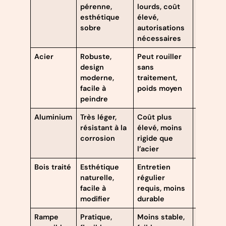
pérenne,
lourds, coût
nettoya
esthétique
élevé,
régulier
sobre
autorisations
nécessaires
Acier
Robuste,
Peut rouiller
Peintur
design
sans
antiroui
moderne,
traitement,
régulièr
facile à
poids moyen
peindre
Aluminium
Très léger,
Coût plus
Nettoya
résistant à la
élevé, moins
simple
corrosion
rigide que
l’acier
Bois traité
Esthétique
Entretien
Ponçag
naturelle,
régulier
et verni
facile à
requis, moins
annuel
modifier
durable
Rampe
Pratique,
Moins stable,
Contrôl