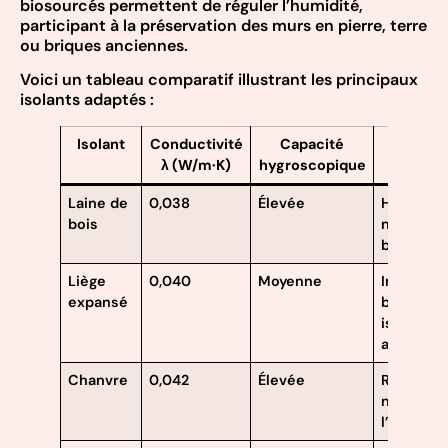
biosourcés permettent de réguler l’humidité,
participant à la préservation des murs en pierre, terre
ou briques anciennes.
Voici un tableau comparatif illustrant les principaux
isolants adaptés :
Isolant
Conductivité
Capacité
Avanta
λ (W/m·K)
hygroscopique
Laine de
0,038
Élevée
Hygrorégu
bois
naturel,
bonne ine
Liège
0,040
Moyenne
Imputresc
expansé
bonne
isolation
acoustiq
Chanvre
0,042
Élevée
Régulati
naturelle
l’humidit