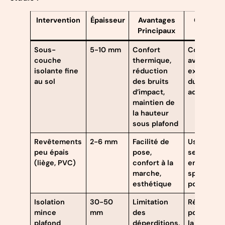
Intervention
Épaisseur
Avantages
Contrain
Principaux
Sous-
5-10 mm
Confort
Compatibi
couche
thermique,
avec plan
isolante fine
réduction
existant, 
au sol
des bruits
du revête
d’impact,
adapté
maintien de
la hauteur
sous plafond
Revêtements
2-6 mm
Facilité de
Usure rap
peu épais
pose,
selon usag
(liège, PVC)
confort à la
entretien
marche,
spécifiqu
esthétique
possible
Isolation
30-50
Limitation
Réduction
mince
mm
des
potentiell
plafond
déperditions,
la hauteur