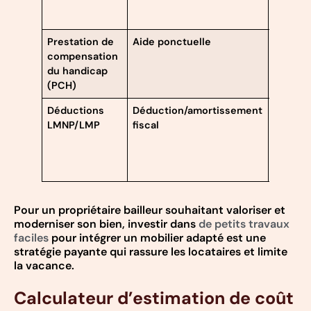
locatai
éligible
Prestation de
Aide ponctuelle
Usage
compensation
personn
du handicap
dossie
(PCH)
Déductions
Déduction/amortissement
Travau
LMNP/LMP
fiscal
réalisé
un log
meublé
déclaré
Pour un propriétaire bailleur souhaitant valoriser et
moderniser son bien, investir dans
de petits travaux
faciles
pour intégrer un mobilier adapté est une
stratégie payante qui rassure les locataires et limite
la vacance.
Calculateur d’estimation de coût