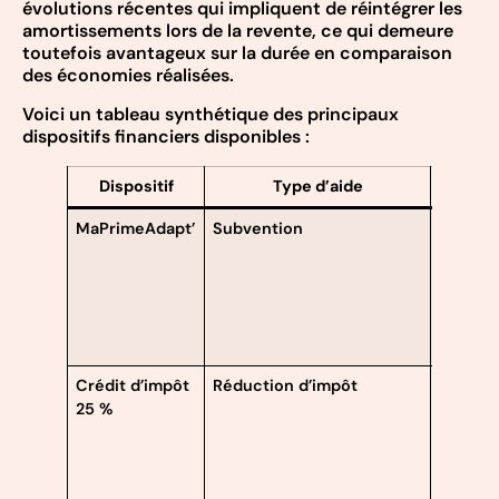
évolutions récentes qui impliquent de réintégrer les
amortissements lors de la revente, ce qui demeure
toutefois avantageux sur la durée en comparaison
des économies réalisées.
Voici un tableau synthétique des principaux
dispositifs financiers disponibles :
Dispositif
Type d’aide
Condi
MaPrimeAdapt’
Subvention
Person
handic
ou seni
60 ans,
bailleur
nécess
Crédit d’impôt
Réduction d’impôt
Ménage
25 %
revenu
intermé
réside
princip