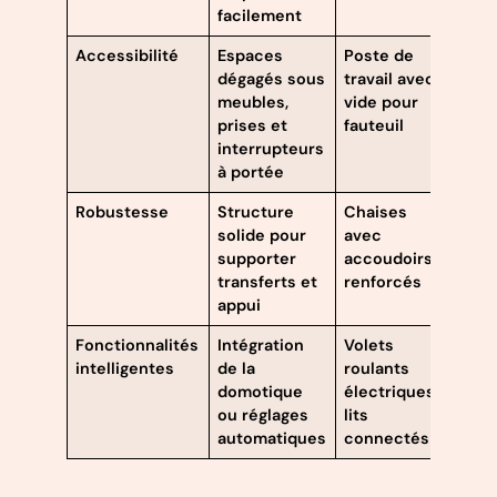
facilement
Accessibilité
Espaces
Poste de
dégagés sous
travail avec
meubles,
vide pour
prises et
fauteuil
interrupteurs
à portée
Robustesse
Structure
Chaises
solide pour
avec
supporter
accoudoirs
transferts et
renforcés
appui
Fonctionnalités
Intégration
Volets
intelligentes
de la
roulants
domotique
électriques,
ou réglages
lits
automatiques
connectés