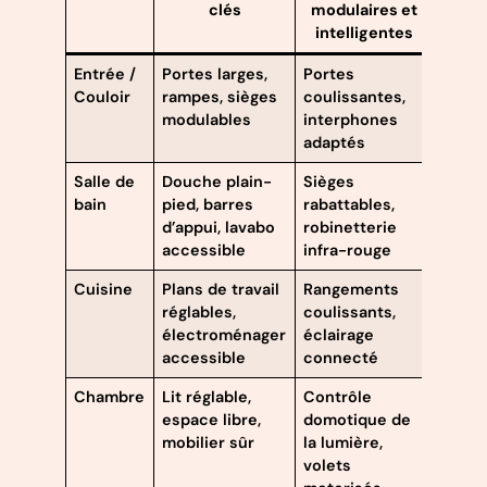
clés
modulaires et
intelligentes
Entrée /
Portes larges,
Portes
Couloir
rampes, sièges
coulissantes,
modulables
interphones
adaptés
Salle de
Douche plain-
Sièges
bain
pied, barres
rabattables,
d’appui, lavabo
robinetterie
accessible
infra-rouge
Cuisine
Plans de travail
Rangements
réglables,
coulissants,
électroménager
éclairage
accessible
connecté
Chambre
Lit réglable,
Contrôle
espace libre,
domotique de
mobilier sûr
la lumière,
volets