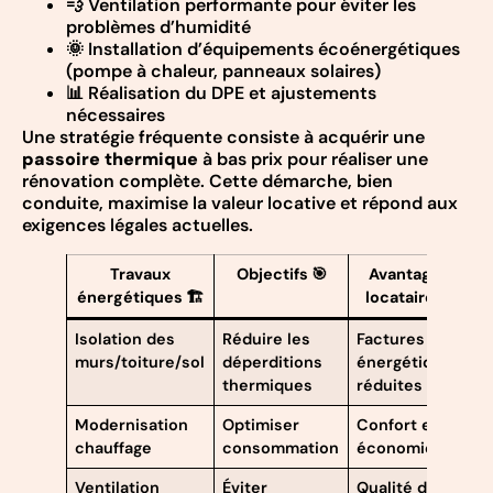
💨 Ventilation performante pour éviter les
problèmes d’humidité
🌞 Installation d’équipements écoénergétiques
(pompe à chaleur, panneaux solaires)
📊 Réalisation du DPE et ajustements
nécessaires
Une stratégie fréquente consiste à acquérir une
passoire thermique
à bas prix pour réaliser une
rénovation complète. Cette démarche, bien
conduite, maximise la valeur locative et répond aux
exigences légales actuelles.
Travaux
Objectifs 🎯
Avantages
énergétiques 🏗️
locataire 🌱
Isolation des
Réduire les
Factures
A
murs/toiture/sol
déperditions
énergétiques
v
thermiques
réduites
Modernisation
Optimiser
Confort et
R
chauffage
consommation
économies
r
Ventilation
Éviter
Qualité de
S