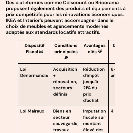
Des plateformes comme Cdiscount ou Bricorama
proposent également des produits et équipements à
prix compétitifs pour les rénovations économiques.
IKEA et Interior’s peuvent accompagner dans le
choix de meubles et agencements modernes
adaptés aux standards locatifs attractifs.
Dispositif
Conditions
Avantages
Durée
Fiscal 📜
principales
clés 💡
📅
🔎
Loi
Acquisition
Réduction
6-12
Denormandie
+
d’impôt
ans
rénovation,
jusqu’à
secteurs
21% du
définis
prix
d’achat
Loi Malraux
Biens en
Imputation
4 ans
secteur
fiscale sur
sauvegardé,
montant
travaux
élevé des