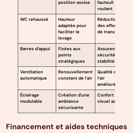
position assise
fauteuil
roulant
WC rehaussé
Hauteur
Réduction
adaptée pour
des efforts
faciliter le
de transfert
levage
Barres d’appui
Fixées aux
Assurent
points
sécurité et
stratégiques
stabilité
Ventilation
Renouvellement
Qualité de
automatique
constant de l’air
l’air
améliorée
Éclairage
Création d’une
Confort
modulable
ambiance
visuel accru
sécurisante
Financement et aides techniques