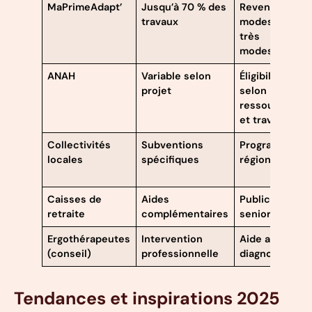
MaPrimeAdapt’
Jusqu’à 70 % des
Revenus
travaux
modestes à
très
modestes
ANAH
Variable selon
Éligibilité
projet
selon
ressources
et travaux
Collectivités
Subventions
Programmes
locales
spécifiques
régionaux
Caisses de
Aides
Publics
retraite
complémentaires
seniors
Ergothérapeutes
Intervention
Aide au
(conseil)
professionnelle
diagnostic
Tendances et inspirations 2025