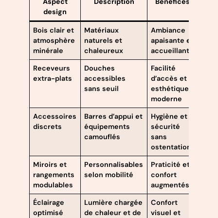
Aspect
Description
Bénéfices
design
Bois clair et
Matériaux
Ambiance
atmosphère
naturels et
apaisante et
minérale
chaleureux
accueillante
Receveurs
Douches
Facilité
extra-plats
accessibles
d’accès et
sans seuil
esthétique
moderne
Accessoires
Barres d’appui et
Hygiène et
discrets
équipements
sécurité
camouflés
sans
ostentation
Miroirs et
Personnalisables
Praticité et
rangements
selon mobilité
confort
modulables
augmentés
Éclairage
Lumière chargée
Confort
optimisé
de chaleur et de
visuel et