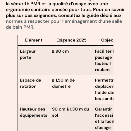
la sécurité PMR et la qualité d’usage avec une
ergonomie sanitaire pensée pour tous. Pour en savoir
plus sur ces exigences, consultez le guide dédié aux
normes à respecter pour l’aménagement d’une salle
de bain PMR
.
Élément
Exigence 2025
Objectif
Largeur
≥ 90 cm
Faciliter le
porte
passage d’un
fauteuil
roulant
Espace de
≥ 1,50 m de
Permettre un
rotation
diamètre
déplacement
fluide dans
les sanitaires
Hauteur des
90 cm à 1,30 m du
Garantir
équipements
sol
l’accessibilité
et la facilité
d’usage